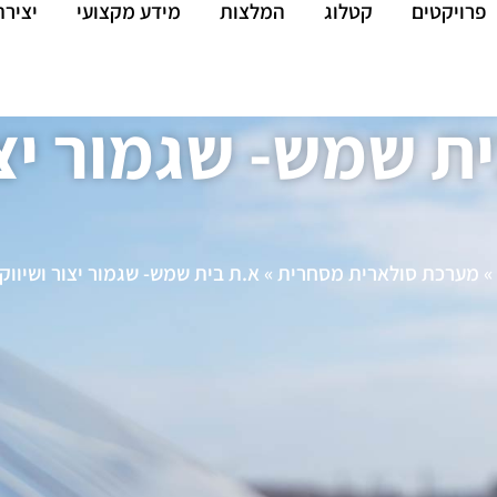
פרויקטים
קטלוג
המלצות
מידע מקצועי
יציר
ת שמש- שגמור יצו
»
מערכת סולארית מסחרית
»
א.ת בית שמש- שגמור יצור ושיווק 